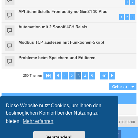
1
2
API Schnittstelle Fronius Symo Gen24 10 Plus
1
2
3
Automation mit 2 Sonoff 4CH Relais
Modbus TCP auslesen mit Funktionen-Skript
Probleme beim Speichern und Editieren
1
2
3
4
5
10
Seite
3
Vorherige
von
10
Nächste
250 Themen
…
Gehe zu
Wer ist online?
Diese Website nutzt Cookies, um Ihnen den
Mitglieder in diesem Forum: 0 Mitglieder und 1 Gast
bestmöglichen Komfort bei der Nutzung zu
bieten.
Mehr erfahren
Impressum
Das Team
Alle Zeiten sind
UTC+02:00
Nutzungsbedingungen
Datenschutzerklärung
Powered by
phpBB
® Forum Software © phpBB Limited
Verstanden!