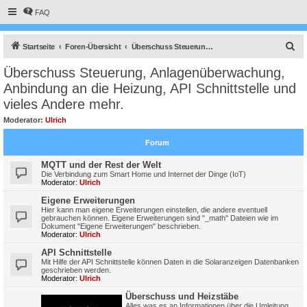
FAQ
S
Startseite
Foren-Übersicht
Überschuss Steuerung, Anlagenüberwachung, Anbindung an die Heizung, API Schnittstelle und vieles Andere mehr.
u
Überschuss Steuerung, Anlagenüberwachung,
c
Anbindung an die Heizung, API Schnittstelle und
h
vieles Andere mehr.
e
Moderator:
Ulrich
Forum
MQTT und der Rest der Welt
Die Verbindung zum Smart Home und Internet der Dinge (IoT)
Moderator:
Ulrich
Eigene Erweiterungen
Hier kann man eigene Erweiterungen einstellen, die andere eventuell
gebrauchen können. Eigene Erweiterungen sind "_math" Dateien wie im
Dokument "Eigene Erweiterungen" beschrieben.
Moderator:
Ulrich
API Schnittstelle
Mit Hilfe der API Schnittstelle können Daten in die Solaranzeigen Datenbanken
geschrieben werden.
Moderator:
Ulrich
Überschuss und Heizstäbe
Alles was es an Informationen über die Umleitung