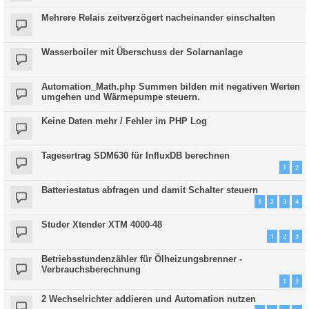
Mehrere Relais zeitverzögert nacheinander einschalten
Wasserboiler mit Überschuss der Solarnanlage
Automation_Math.php Summen bilden mit negativen Werten
umgehen und Wärmepumpe steuern.
Keine Daten mehr / Fehler im PHP Log
Tagesertrag SDM630 für InfluxDB berechnen
1
2
Batteriestatus abfragen und damit Schalter steuern
1
2
3
4
Studer Xtender XTM 4000-48
1
2
3
Betriebsstundenzähler für Ölheizungsbrenner -
Verbrauchsberechnung
1
2
2 Wechselrichter addieren und Automation nutzen