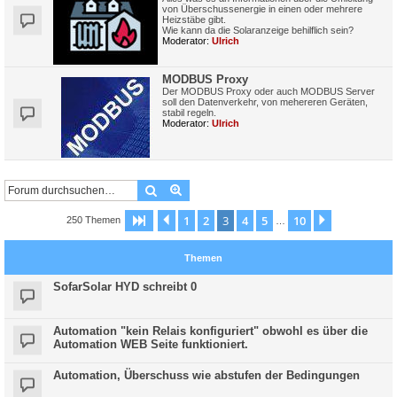
von Überschussenergie in einen oder mehrere
Heizstäbe gibt.
Wie kann da die Solaranzeige behilflich sein?
Moderator:
Ulrich
MODBUS Proxy
Der MODBUS Proxy oder auch MODBUS Server
soll den Datenverkehr, von mehereren Geräten,
stabil regeln.
Moderator:
Ulrich
Suche
Erweiterte Suche
1
2
3
4
5
10
Seite
3
Vorherige
von
10
Nächste
250 Themen
…
Themen
SofarSolar HYD schreibt 0
Automation "kein Relais konfiguriert" obwohl es über die
Automation WEB Seite funktioniert.
Automation, Überschuss wie abstufen der Bedingungen