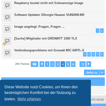
Raspberry bootet nicht mit Solaranzeige Image
Software Updaten SDongle Huawei SUN2000-M0
Image angelegt -Fragen, Fragen ...
1
2
[Suche] Mitglieder mit GROWATT 1500 TLX
Verbindungsprobleme mit Growatt MIC 600TL-X
1
2
3
4
5
1
2
3
4
5
6
12
Seite
4
Vorherige
von
12
Nächste
295 Themen
…
Gehe zu
Wer ist online?
Diese Website nutzt Cookies, um Ihnen den
Mitglieder in diesem Forum: 0 Mitglieder und 1 Gast
bestmöglichen Komfort bei der Nutzung zu
bieten.
Mehr erfahren
Impressum
Das Team
Alle Zeiten sind
UTC+02:00