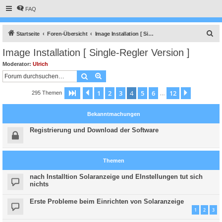
FAQ
S
Startseite
Foren-Übersicht
Image Installation [ Single-Regler Version ]
u
Image Installation [ Single-Regler Version ]
c
Moderator:
Ulrich
h
Suche
Erweiterte Suche
e
1
2
3
4
5
6
12
Seite
4
Vorherige
von
12
Nächste
295 Themen
…
Bekanntmachungen
Registrierung und Download der Software
Themen
nach Installtion Solaranzeige und EInstellungen tut sich
nichts
Erste Probleme beim Einrichten von Solaranzeige
1
2
3